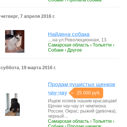
четверг, 7 апреля 2016 г.
Найдена собака
…на ул Революционная, 13.
Самарская область › Тольятти ›
Собаки › Другое
суббота, 19 марта 2016 г.
Продам пушистых щенков
чау-чау
25 000 руб.
Ищем хозяев нашим красавцам!
Щенки чау-чау от чемпиона
России. Окрас: рыжий (девочка),
черный…
Самарская область › Тольятти ›
Собаки › Продаю щенков